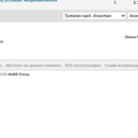
DS18B20 Temperatursensor
n 5 durchschnittlich
0
8.
Dieses 
dir
s
Alle Foren als gelesen markieren
RSS-Synchronisation
Cookie-Einstellung
-2026
MyBB Group
.