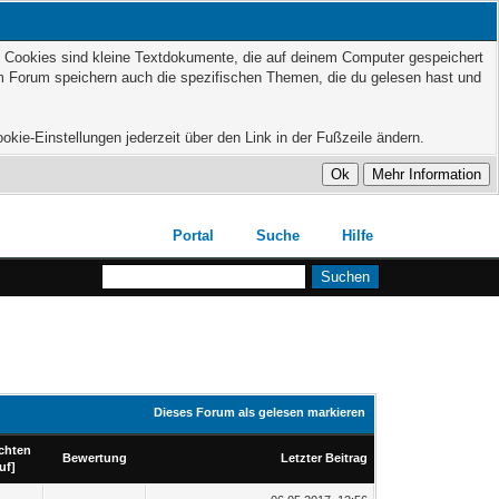
t. Cookies sind kleine Textdokumente, die auf deinem Computer gespeichert
em Forum speichern auch die spezifischen Themen, die du gelesen hast und
kie-Einstellungen jederzeit über den Link in der Fußzeile ändern.
Portal
Suche
Hilfe
Dieses Forum als gelesen markieren
chten
Bewertung
Letzter Beitrag
uf
]