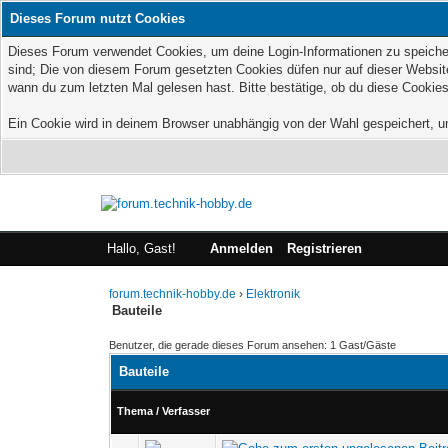
Dieses Forum nutzt Cookies
Dieses Forum verwendet Cookies, um deine Login-Informationen zu speichern
sind; Die von diesem Forum gesetzten Cookies düfen nur auf dieser Website
wann du zum letzten Mal gelesen hast. Bitte bestätige, ob du diese Cookies
Ein Cookie wird in deinem Browser unabhängig von der Wahl gespeichert, um 
Hallo, Gast!
Anmelden
Registrieren
forum.technik-hobby.de
›
Elektronik
Bauteile
Benutzer, die gerade dieses Forum ansehen: 1 Gast/Gäste
Bauteile
Thema
/
Verfasser