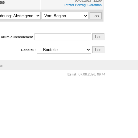
06.05.2017, 12:56
368
Letzter Beitrag
:
Gorathan
Forum durchsuchen:
Gehe zu:
en
Es ist:
07.08.2026, 09:44