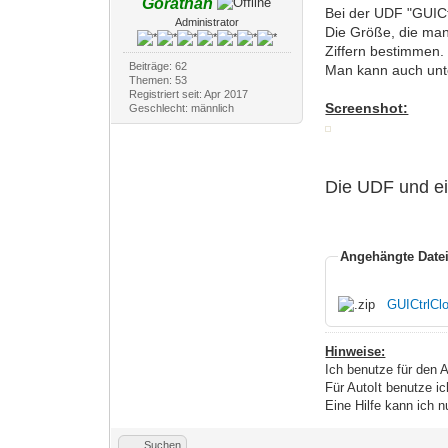
Gorathan
Bei der UDF "GUICtr
Administrator
Die Größe, die man
Ziffern bestimmen.
Beiträge: 62
Man kann auch unte
Themen: 53
Registriert seit: Apr 2017
Screenshot:
Geschlecht: männlich
Die UDF und ein
Angehängte Date
GUICtrlCl
Hinweise:
Ich benutze für den 
Für AutoIt benutze ic
Eine Hilfe kann ich n
Suchen