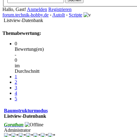
Hallo, Gast!
Anmelden
Registrieren
forum.technik-hobby.de
›
AutoIt
›
Scripte
Listview-Datenbank
Themabewertung:
0
Bewertung(en)
-
0
im
Durchschnitt
1
2
3
4
5
Baumstrukturmodus
Listview-Datenbank
Gorathan
Administrator