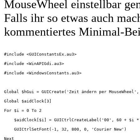
MouseWheel einstellbar ge
Falls ihr so etwas auch mach
kommentiertes Minimal-Bei
#include <GUIConstantsEx.au3>
#include <WinAPIGdi.au3>
#include <WindowsConstants.au3>
Global $hGui = GUICreate('Zeit ändern per MouseWheel',
Global $aidClock[3]
For $i = 0 To 2
    $aidClock[$i] = GUICtrlCreateLabel('00', 60 + $i *
    GUICtrlSetFont(-1, 32, 800, 0, 'Courier New')
Next