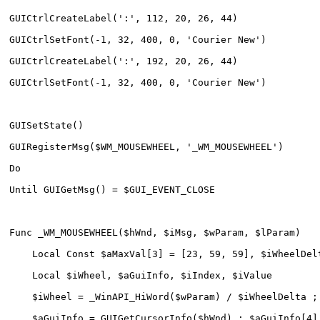
GUICtrlCreateLabel(':', 112, 20, 26, 44)
GUICtrlSetFont(-1, 32, 400, 0, 'Courier New')
GUICtrlCreateLabel(':', 192, 20, 26, 44)
GUICtrlSetFont(-1, 32, 400, 0, 'Courier New')
GUISetState()
GUIRegisterMsg($WM_MOUSEWHEEL, '_WM_MOUSEWHEEL')
Do
Until GUIGetMsg() = $GUI_EVENT_CLOSE
Func _WM_MOUSEWHEEL($hWnd, $iMsg, $wParam, $lParam)
    Local Const $aMaxVal[3] = [23, 59, 59], $iWheelDel
    Local $iWheel, $aGuiInfo, $iIndex, $iValue
    $iWheel = _WinAPI_HiWord($wParam) / $iWheelDelta ;
    $aGuiInfo = GUIGetCursorInfo($hWnd) ; $aGuiInfo[4]