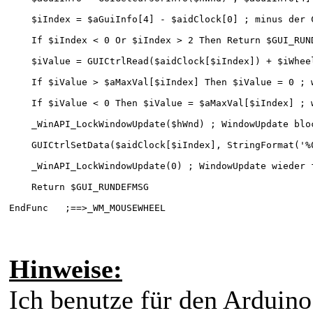
    $iIndex = $aGuiInfo[4] - $aidClock[0] ; minus der 
    If $iIndex < 0 Or $iIndex > 2 Then Return $GUI_RUN
    $iValue = GUICtrlRead($aidClock[$iIndex]) + $iWhee
    If $iValue > $aMaxVal[$iIndex] Then $iValue = 0 ; 
    If $iValue < 0 Then $iValue = $aMaxVal[$iIndex] ; 
    _WinAPI_LockWindowUpdate($hWnd) ; WindowUpdate blo
    GUICtrlSetData($aidClock[$iIndex], StringFormat('%
    _WinAPI_LockWindowUpdate(0) ; WindowUpdate wieder 
    Return $GUI_RUNDEFMSG
EndFunc   ;==>_WM_MOUSEWHEEL
Hinweise:
Ich benutze für den Arduino