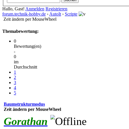
Hallo, Gast!
Anmelden
Registrieren
forum.technik-hobby.de
›
AutoIt
›
Scripte
Zeit ändern per MouseWheel
Themabewertung:
0
Bewertung(en)
-
0
im
Durchschnitt
1
2
3
4
5
Baumstrukturmodus
Zeit ändern per MouseWheel
Gorathan