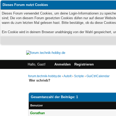
Dieses Forum nutzt Cookies
Dieses Forum verwendet Cookies, um deine Login-Informationen zu speichern
sind; Die von diesem Forum gesetzten Cookies düfen nur auf dieser Website
wann du zum letzten Mal gelesen hast. Bitte bestätige, ob du diese Cookies
Ein Cookie wird in deinem Browser unabhängig von der Wahl gespeichert, um z
Hallo, Gast!
Anmelden
Registrieren
forum.technik-hobby.de
›
AutoIt
›
Scripte
›
GuiCtrlCalendar
Wer schrieb?
Gesamtanzahl der Beiträge: 1
Benutzer
Gorathan