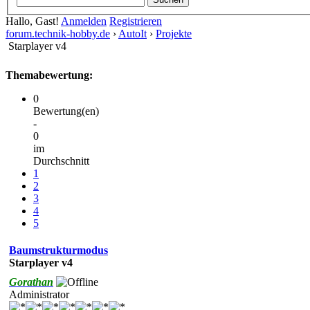
Hallo, Gast!
Anmelden
Registrieren
forum.technik-hobby.de
›
AutoIt
›
Projekte
Starplayer v4
Themabewertung:
0
Bewertung(en)
-
0
im
Durchschnitt
1
2
3
4
5
Baumstrukturmodus
Starplayer v4
Gorathan
Administrator