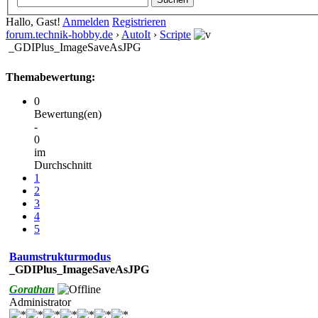
Hallo, Gast!
Anmelden
Registrieren
forum.technik-hobby.de
›
AutoIt
›
Scripte
_GDIPlus_ImageSaveAsJPG
Themabewertung:
0
Bewertung(en)
-
0
im
Durchschnitt
1
2
3
4
5
Baumstrukturmodus
_GDIPlus_ImageSaveAsJPG
Gorathan
Administrator