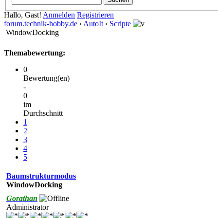
Hallo, Gast!
Anmelden
Registrieren
forum.technik-hobby.de
›
AutoIt
›
Scripte
WindowDocking
Themabewertung:
0
Bewertung(en)
-
0
im
Durchschnitt
1
2
3
4
5
Baumstrukturmodus
WindowDocking
Gorathan
Administrator