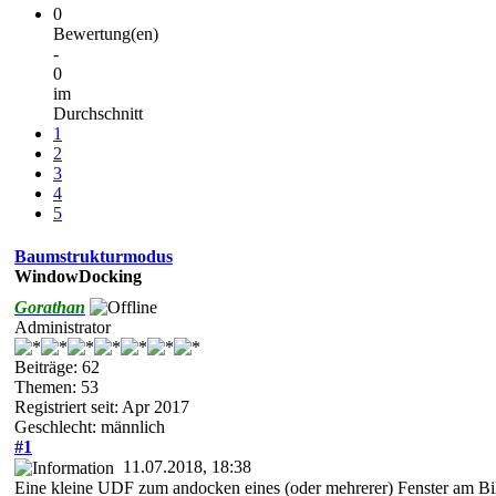
0
Bewertung(en)
-
0
im
Durchschnitt
1
2
3
4
5
Baumstrukturmodus
WindowDocking
Gorathan
Administrator
Beiträge: 62
Themen: 53
Registriert seit: Apr 2017
Geschlecht: männlich
#1
11.07.2018, 18:38
Eine kleine UDF zum andocken eines (oder mehrerer) Fenster am Bil