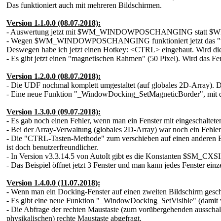
Das funktioniert auch mit mehreren Bildschirmen.
Version 1.1.0.0 (08.07.2018):
- Auswertung jetzt mit $WM_WINDOWPOSCHANGING statt $
- Wegen $WM_WINDOWPOSCHANGING funktioniert jetzt das "weiter
Deswegen habe ich jetzt einen Hotkey: <CTRL> eingebaut. Wird die
- Es gibt jetzt einen "magnetischen Rahmen" (50 Pixel). Wird das Fe
Version 1.2.0.0 (08.07.2018):
- Die UDF nochmal komplett umgestaltet (auf globales 2D-Array). D
- Eine neue Funktion "_WindowDocking_SetMagneticBorder", mit der
Version 1.3.0.0 (09.07.2018):
- Es gab noch einen Fehler, wenn man ein Fenster mit eingeschaltet
- Bei der Array-Verwaltung (globales 2D-Array) war noch ein Fehler 
- Die "CTRL-Tasten-Methode" zum verschieben auf einen anderen Bi
ist doch benutzerfreundlicher.
- In Version v3.3.14.5 von AutoIt gibt es die Konstanten $SM_C
- Das Beispiel öffnet jetzt 3 Fenster und man kann jedes Fenster einz
Version 1.4.0.0 (11.07.2018):
- Wenn man ein Docking-Fenster auf einen zweiten Bildschirm gesch
- Es gibt eine neue Funktion "_WindowDocking_SetVisible" (damit wi
- Die Abfrage der rechten Maustaste (zum vorübergehenden ausschalt
physikalischen) rechte Maustaste abgefragt.