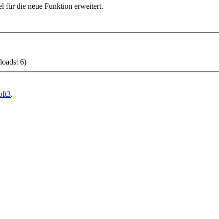
für die neue Funktion erweitert.
)
oads: 6)
It3
.