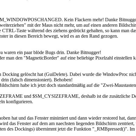
WM_WINDOWPOSCHANGED. Kein Flackern mehr! Danke Bitnugge
ziehen" mit der Maus nicht mehr, um auf einen anderen Bildschi
 CTRL-Taste während des ziehens gedrückt gehalten, so kann man das 
nster in diesen Bereich bewegt, wird es an den Rand gezogen.
a waren ein paar blöde Bugs drin. Danke Bitnugger!
 man den "MagneticBorder" auf eine beliebige Pixelzahl einstellen k
en Docking gelöscht hat (GuiDelete). Dabei wurde die WindowProc nicht
drin (falsch dimensioniert). Behoben!
ldschirm habe ich jetzt doch standardmäßig auf die "Zwei-Maustasten
XSIZEFRAME und $SM_CYSIZEFRAME, deshalb ist die zusätzliche Defi
eln konfigurieren.
oben hat und das Fenster minimiert und dann wieder restored hat, dan
rd das Fenster auf dem am naechsten liegenden Bildschirm zentriert, 
en des Dockings) übernimmt jetzt die Funktion "_RMBpressed()". Im Geg