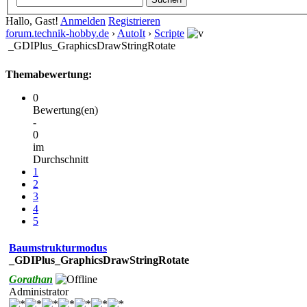
Hallo, Gast!
Anmelden
Registrieren
forum.technik-hobby.de
›
AutoIt
›
Scripte
_GDIPlus_GraphicsDrawStringRotate
Themabewertung:
0
Bewertung(en)
-
0
im
Durchschnitt
1
2
3
4
5
Baumstrukturmodus
_GDIPlus_GraphicsDrawStringRotate
Gorathan
Administrator