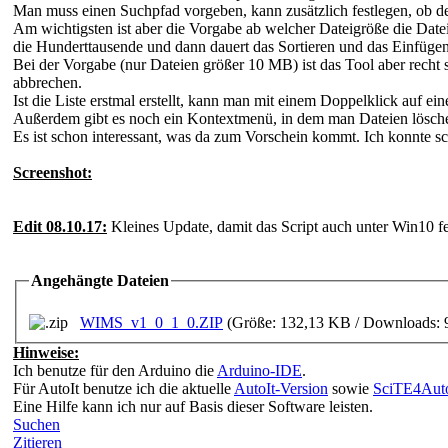
Man muss einen Suchpfad vorgeben, kann zusätzlich festlegen, ob de
Am wichtigsten ist aber die Vorgabe ab welcher Dateigröße die Date
die Hunderttausende und dann dauert das Sortieren und das Einfügen 
Bei der Vorgabe (nur Dateien größer 10 MB) ist das Tool aber recht
abbrechen.
Ist die Liste erstmal erstellt, kann man mit einem Doppelklick auf ei
Außerdem gibt es noch ein Kontextmenü, in dem man Dateien lösche
Es ist schon interessant, was da zum Vorschein kommt. Ich konnte sch
Screenshot:
Edit 08.10.17:
Kleines Update, damit das Script auch unter Win10 feh
Angehängte Dateien
WIMS_v1_0_1_0.ZIP
(Größe: 132,13 KB / Downloads: 
Hinweise:
Ich benutze für den Arduino die
Arduino-IDE
.
Für AutoIt benutze ich die aktuelle
AutoIt-Version
sowie
SciTE4Auto
Eine Hilfe kann ich nur auf Basis dieser Software leisten.
Suchen
Zitieren