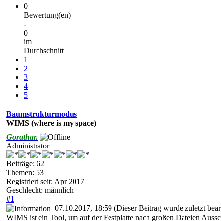
0
Bewertung(en)
-
0
im
Durchschnitt
1
2
3
4
5
Baumstrukturmodus
WIMS (where is my space)
Gorathan
Administrator
Beiträge: 62
Themen: 53
Registriert seit: Apr 2017
Geschlecht: männlich
#1
07.10.2017, 18:59
(Dieser Beitrag wurde zuletzt bea
WIMS ist ein Tool, um auf der Festplatte nach großen Dateien Aussc