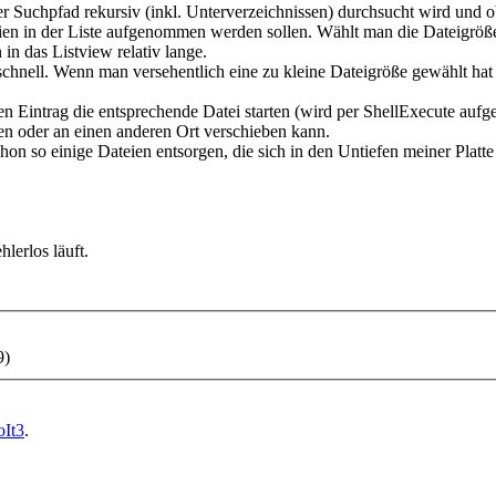
r Suchpfad rekursiv (inkl. Unterverzeichnissen) durchsucht wird und 
ien in der Liste aufgenommen werden sollen. Wählt man die Dateigröße 
in das Listview relativ lange.
 schnell. Wenn man versehentlich eine zu kleine Dateigröße gewählt h
nen Eintrag die entsprechende Datei starten (wird per ShellExecute aufg
n oder an einen anderen Ort verschieben kann.
on so einige Dateien entsorgen, die sich in den Untiefen meiner Platte
lerlos läuft.
9)
It3
.