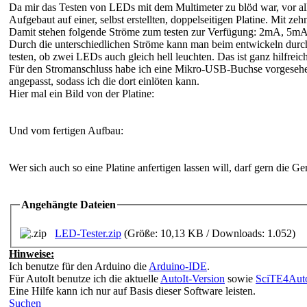
Da mir das Testen von LEDs mit dem Multimeter zu blöd war, vor alle
Aufgebaut auf einer, selbst erstellten, doppelseitigen Platine. Mit
Damit stehen folgende Ströme zum testen zur Verfügung: 2mA, 
Durch die unterschiedlichen Ströme kann man beim entwickeln durch
testen, ob zwei LEDs auch gleich hell leuchten. Das ist ganz hilfre
Für den Stromanschluss habe ich eine Mikro-USB-Buchse vorgesehen
angepasst, sodass ich die dort einlöten kann.
Hier mal ein Bild von der Platine:
Und vom fertigen Aufbau:
Wer sich auch so eine Platine anfertigen lassen will, darf gern die 
Angehängte Dateien
LED-Tester.zip
(Größe: 10,13 KB / Downloads: 1.052)
Hinweise:
Ich benutze für den Arduino die
Arduino-IDE
.
Für AutoIt benutze ich die aktuelle
AutoIt-Version
sowie
SciTE4Auto
Eine Hilfe kann ich nur auf Basis dieser Software leisten.
Suchen