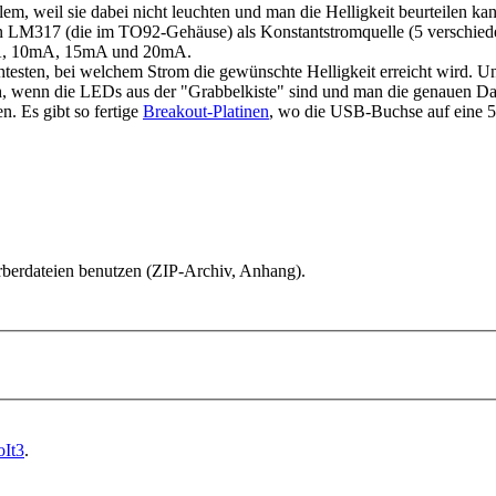
m, weil sie dabei nicht leuchten und man die Helligkeit beurteilen ka
 zehn LM317 (die im TO92-Gehäuse) als Konstantstromquelle (5 verschied
5mA, 10mA, 15mA und 20mA.
testen, bei welchem Strom die gewünschte Helligkeit erreicht wird. U
ich, wenn die LEDs aus der "Grabbelkiste" sind und man die genauen Da
. Es gibt so fertige
Breakout-Platinen
, wo die USB-Buchse auf eine 5p
Gerberdateien benutzen (ZIP-Archiv, Anhang).
It3
.