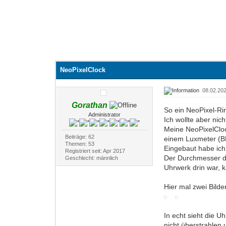
NeoPixelClock
08.02.202
Gorathan
So ein NeoPixel-Ri
Administrator
Ich wollte aber ni
Meine NeoPixelCloc
Beiträge: 62
einem Luxmeter (BH
Themen: 53
Eingebaut habe ich
Registriert seit: Apr 2017
Der Durchmesser de
Geschlecht: männlich
Uhrwerk drin war,
Hier mal zwei Bilde
In echt sieht die 
nicht überstrahlen