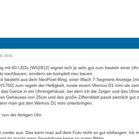
0, 16:01
ng mit 60 LEDs (WS2812) eignet sich ja sehr gut zum basteln einer Uh
chts nachbauen, sondern sie komplett neu bauen.
k besteht aus dem NeoPixel-Ring, einer 8fach 7-Segment-Anzeige (mi
1750) zum regeln der Helligkeit, sowie einem Wemos D1 mini als zentr
 das Ganze in ein Uhrengehäuse, bei dem ich die Zeiger und das Uhr
s Gehäuses von 25cm und das große Ziffernblatt passt ziemlich gut 
 kann man gut den Wemos D1 mini unterbringen.
r von der fertigen Uhr:
Uhr cooler aus. Das kann man auf dem Foto nicht so gut einfangen. Ich
 und da macht mein Smartphone keine so guten Bilder.