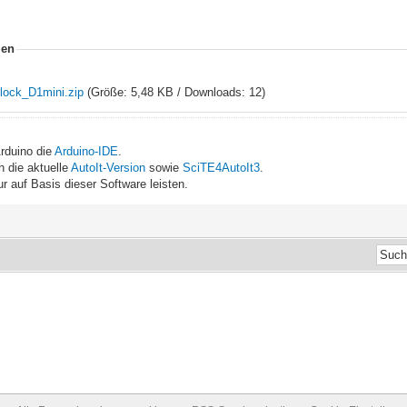
ien
lock_D1mini.zip
(Größe: 5,48 KB / Downloads: 12)
Arduino die
Arduino-IDE
.
h die aktuelle
AutoIt-Version
sowie
SciTE4AutoIt3
.
ur auf Basis dieser Software leisten.