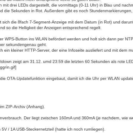
mit drei LEDs dargestellt, die vormittags (0-11 Uhr) in Blau und nachm
nd die Sekunden in Rot. Außerdem gibt es noch Stundenmarkierungen, d
det sich die 8fach 7-Segment-Anzeige mit dem Datum (in Rot) und dar
 und so die Helligkeit der Anzeigen entsprechend regelt.
 WPS-Button ins WLAN befördert werden und holt sich dann per NTP d
mer sekundengenau geht.
h ein kleiner HTTP-Server, der eine Infoseite ausliefert und mit dem 
tdown zeigt am 31.12. umd 23:59 die letzten 60 Sekunden als rote LED
die OTA-Updatefunktion eingebaut, damit ich die Uhr per WLAN updat
 im ZIP-Archiv (Anhang).
erbrauch. Der liegt zwischen 160mA und 360mA (je nachdem, wie weit 
n 5V / 1A USB-Steckernetzteil (hatte ich noch rumliegen).