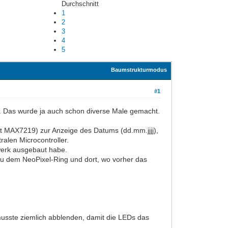
Durchschnitt
1
2
3
4
5
Baumstrukturmodus
#1
r. Das wurde ja auch schon diverse Male gemacht.
t MAX7219) zur Anzeige des Datums (dd.mm.jjjj),
alen Microcontroller.
werk ausgebaut habe.
zu dem NeoPixel-Ring und dort, wo vorher das
 musste ziemlich abblenden, damit die LEDs das